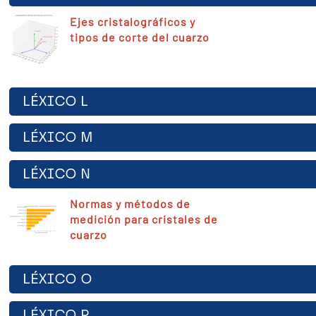
Ejes cristalográficos y
tipos de corte del cuarzo
LÉXICO L
LÉXICO M
LÉXICO N
Normas y métodos de
medición para cristales de
cuarzo
LÉXICO O
LÉXICO P