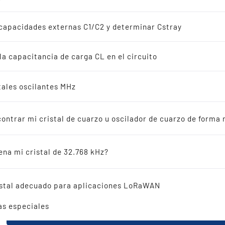
adores de cuarzo
s
capacidades externas C1/C2 y determinar Cstray
iones de 32.768 kHz
 la capacitancia de carga CL en el circuito
s
stales oscilantes MHz
ás vendidos
LÉXICO A
ntrar mi cristal de cuarzo u oscilador de cuarzo de forma r
Señales de salida de los
osciladores de cuarzo
adores cerámicos
ena mi cristal de 32.768 kHz?
LÉXICO B
encia cruzada
ristal adecuado para aplicaciones LoRaWAN
LÉXICO C
as especiales
LÉXICO D