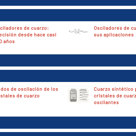
ciladores de cuarzo:
Osciladores de cu
ecisión desde hace casi
sus aplicaciones
0 años
dos de oscilación de los
Cuarzo sintético 
istales de cuarzo
cristales de cuar
oscilantes