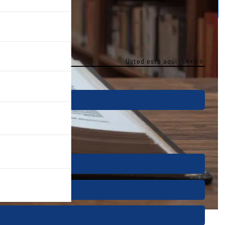
Léxico
Usted está aquí :