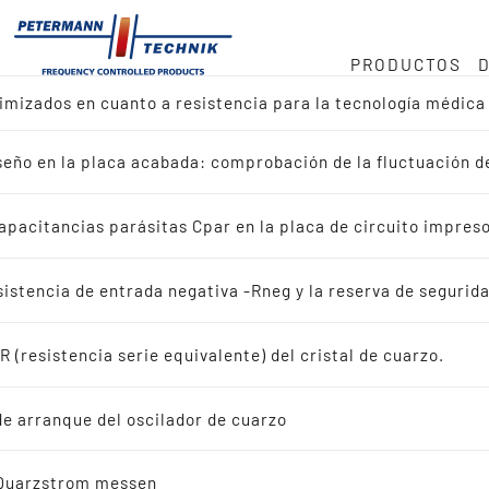
PRODUCTOS
timizados en cuanto a resistencia para la tecnología médic
mos
ock
o en MHz
iseño en la placa acabada: comprobación de la fluctuación 
ctos
cia · 32 768 kHz
onducta
apacitancias parásitas Cpar en la placa de circuito impres
r diseño de referencia
uministro
istencia de entrada negativa -Rneg y la reserva de segurida
r aplicación
 (resistencia serie equivalente) del cristal de cuarzo.
dad
ales de cuarzo oscilantes
de arranque del oscilador de cuarzo
LÉXICO
ristales de cuarzo oscilantes
 Quarzstrom messen