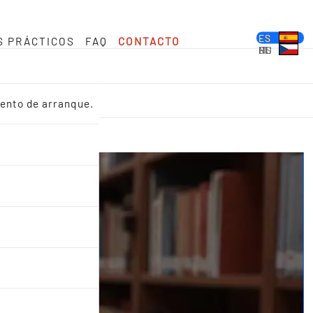
DE
EN
FR
ES
S PRÁCTICOS
FAQ
CONTACTO
PL
IT
NL
HU
CS
iento de arranque.