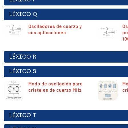
LÉXICO Q
Osciladores de cuarzo y
Os
sus aplicaciones
pr
10
LÉXICO R
LÉXICO S
Modo de oscilación para
Mo
cristales de cuarzo MHz
cr
LÉXICO T