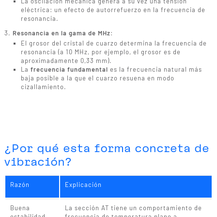
La oscilación mecánica genera a su vez una tensión
eléctrica: un efecto de autorrefuerzo en la frecuencia de
resonancia.
Resonancia en la gama de MHz
:
El grosor del cristal de cuarzo determina la frecuencia de
resonancia (a 10 MHz, por ejemplo, el grosor es de
aproximadamente 0,33 mm).
La
frecuencia fundamental
es la frecuencia natural más
baja posible a la que el cuarzo resuena en modo
cizallamiento.
¿Por qué esta forma concreta de
vibración?
Razón
Explicación
Buena
La sección AT tiene un comportamiento de
estabilidad
frecuencia de temperatura plano a