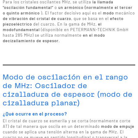
Para los cristales oscilantes MHz, se utiliza
la llamada
"oscilación fundamental"
o
un armónico (normalmente el tercer
o quinto armónico
). El factor decisivo aquí es el
modo
mecánico
de vibración del cristal de cuarzo
, que se basa en el
efecto
piezoeléctrico
del cuarzo. En la gama de MHz,
el
modo
fundamental
(disponible en PETERMANN-TECHNIK GmbH
hasta 285 MHz) se utiliza normalmente
en el modo
de
cizallamiento de espesor
.
Modo de oscilación en el rango
de MHz: Oscilador de
cizalladura de espesor (modo de
cizalladura planar)
¿Qué ocurre en el proceso?
El cristal de cuarzo se esmerila y se corta (normalmente corte
AT) de tal manera que oscila en un determinado
modo de empuje
cuando se aplica una tensión alterna en la gama de MHz. El
cuarzo no se mueve en sentido longitudinal o transversal a la