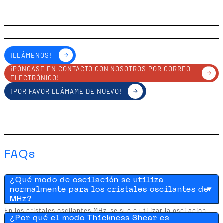
¡LLÁMENOS!
¡PÓNGASE EN CONTACTO CON NOSOTROS POR CORREO
ELECTRÓNICO!
¡POR FAVOR LLÁMAME DE NUEVO!
FAQs
¿Qué modo de oscilación se utiliza
normalmente para los cristales oscilantes de
MHz?
En los cristales oscilantes MHz, se suele utilizar la oscilación
¿Por qué el modo Thickness Shear es
fundamental o, a frecuencias más altas, un armónico,