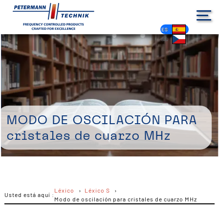
DE
EN
FR
ES
PL
IT
NL
HU
CS
Modo de oscilación para
cristales de cuarzo MHz
Léxico
Léxico S
Usted está aquí :
Modo de oscilación para cristales de cuarzo MHz