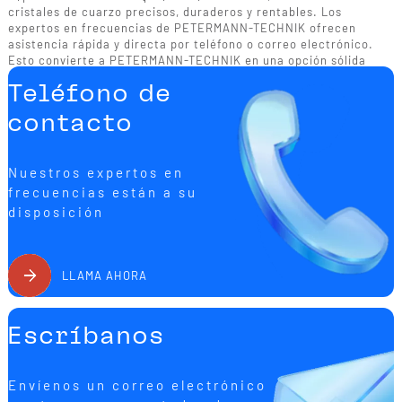
cristales de cuarzo precisos, duraderos y rentables. Los
expertos en frecuencias de PETERMANN-TECHNIK ofrecen
asistencia rápida y directa por teléfono o correo electrónico.
Esto convierte a PETERMANN-TECHNIK en una opción sólida
para las empresas que confían en la calidad, la precisión y una
Teléfono de
asistencia fiable cuando se trata de tecnología de frecuencias.
contacto
Nuestros expertos en
frecuencias están a su
disposición
LLAMA AHORA
Escríbanos
Envíenos un correo electrónico