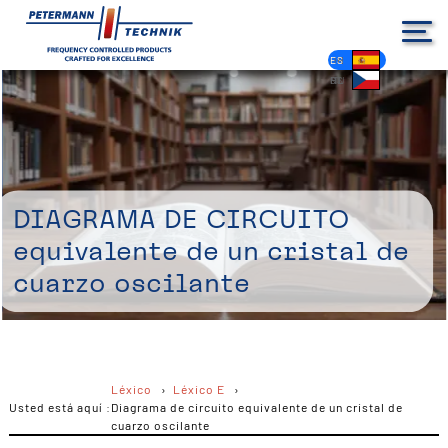
DE
EN
FR
ES
PL
IT
NL
HU
CS
Diagrama de circuito
equivalente de un cristal de
cuarzo oscilante
Léxico
Léxico E
Usted está aquí :
Diagrama de circuito equivalente de un cristal de
cuarzo oscilante