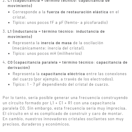
C1 (capacitancia = término técnico: capacitancia de
movimiento)
Corresponde a la
fuerza de restauración elástica
en el
cristal.
Típico: unos pocos fF a pF (femto- a picofaradio)
L1 (inductancia = término técnico: inductancia de
movimiento)
Representa la
inercia de masa
de la oscilación
(mecánicamente: inercia del cristal).
Típico: unos pocos mH (milihenrios)
C0 (capacitancia paralela = término técnico: capacitancia de
derivación)
Representa la
capacitancia eléctrica
entre las conexiones
del cuarzo (por ejemplo, a través de los electrodos).
Típico: 1 - 7 pF dependiendo del cristal de cuarzo.
Por lo tanto, sería posible generar una frecuencia construyendo
un circuito formado por L1 + C1 + R1 con una capacitancia
paralela C0. Sin embargo, esta frecuencia sería muy imprecisa.
El circuito en sí es complicado de construir y caro de montar.
En cambio, nuestros innovadores cristales oscilantes son muy
precisos, duraderos y económicos.