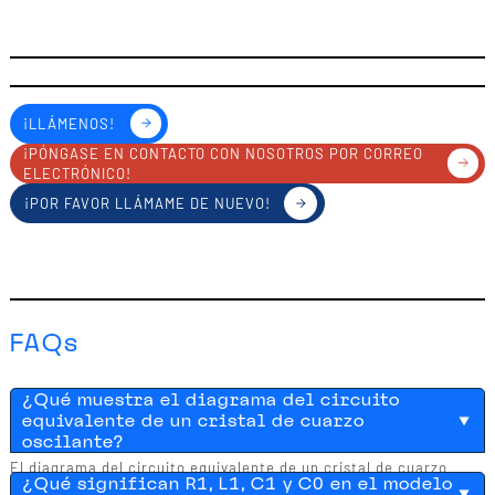
¡LLÁMENOS!
¡PÓNGASE EN CONTACTO CON NOSOTROS POR CORREO
ELECTRÓNICO!
¡POR FAVOR LLÁMAME DE NUEVO!
FAQs
¿Qué muestra el diagrama del circuito
equivalente de un cristal de cuarzo
oscilante?
El diagrama del circuito equivalente de un cristal de cuarzo
¿Qué significan R1, L1, C1 y C0 en el modelo
describe el comportamiento eléctrico de un cristal de cuarzo en