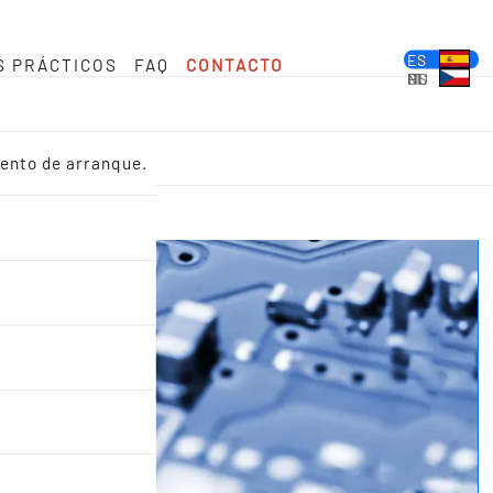
DE
EN
FR
ES
S PRÁCTICOS
FAQ
CONTACTO
PL
IT
NL
HU
CS
iento de arranque.