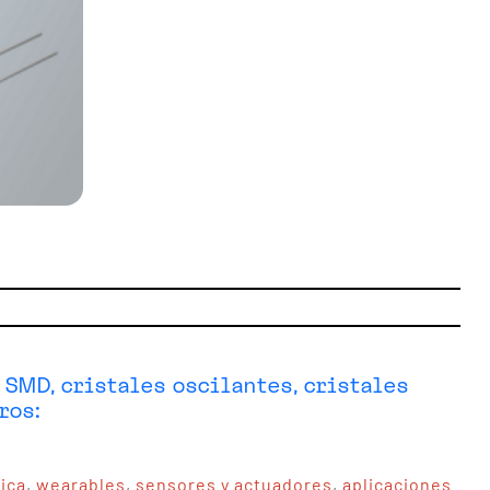
 SMD, cristales oscilantes, cristales
ros:
ica
,
wearables
,
sensores y actuadores
,
aplicaciones