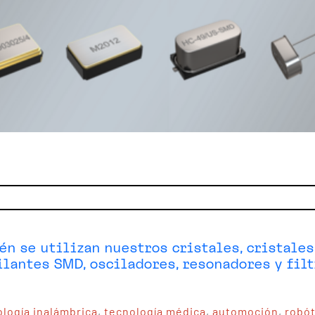
n se utilizan nuestros cristales, cristales
ilantes SMD, osciladores, resonadores y filt
logía inalámbrica
,
tecnología médica
,
automoción
,
robót