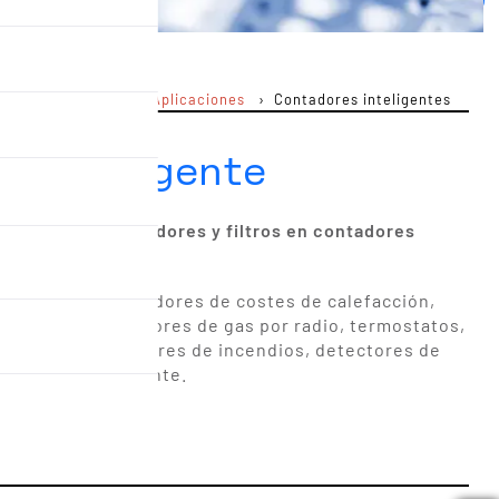
Aplicaciones
Contadores inteligentes
Usted está aquí :
n inteligente
sciladores, resonadores y filtros en contadores
 por radio, asignadores de costes de calefacción,
es de gas, contadores de gas por radio, termostatos,
ndicionado, detectores de incendios, detectores de
 medición inteligente.