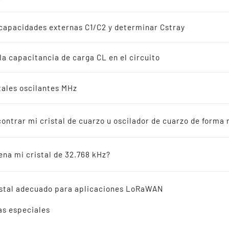
adores de cuarzo
s
capacidades externas C1/C2 y determinar Cstray
iones de 32.768 kHz
 la capacitancia de carga CL en el circuito
Aplicaciones
s
stales oscilantes MHz
ás vendidos
Ejemplos de uso de nuestros cristales, cristal
ntrar mi cristal de cuarzo u oscilador de cuarzo de forma r
adores cerámicos
Contadores de electricidad inteligentes, contado
asignadores de costes de calefacción por radio, con
ena mi cristal de 32.768 kHz?
termostatos por radio, control HAVAC, control de 
incendios por radio, 
encia cruzada
ristal adecuado para aplicaciones LoRaWAN
as especiales