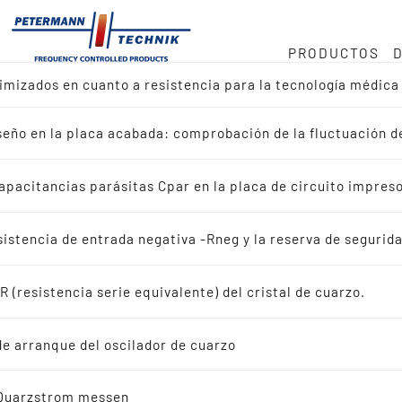
PRODUCTOS
timizados en cuanto a resistencia para la tecnología médic
mos
ock
o en MHz
iseño en la placa acabada: comprobación de la fluctuación 
ctos
cia · 32 768 kHz
onducta
apacitancias parásitas Cpar en la placa de circuito impres
r diseño de referencia
Áreas de uso 
uministro
istencia de entrada negativa -Rneg y la reserva de segurida
r aplicación
aplicaciones E
 (resistencia serie equivalente) del cristal de cuarzo.
dad
ales de cuarzo oscilantes
Metering:
de arranque del oscilador de cuarzo
ristales de cuarzo oscilantes
 Quarzstrom messen