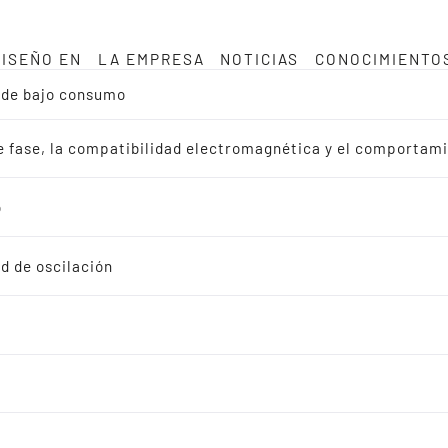
DISEÑO EN
LA EMPRESA
NOTICIAS
CONOCIMIENTO
a de bajo consumo
de fase, la compatibilidad electromagnética y el comportam
o
y
d de oscilación
jemplo Smart