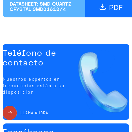
DATASHEET: SMD QUARTZ
CRYSTAL SMD01612/4
Teléfono de
contacto
Nuestros expertos en
frecuencias están a su
disposición
LLAMA AHORA