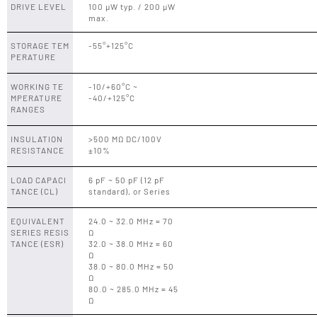
DRIVE LEVEL
100 μW typ. / 200 μW
max.
STORAGE TEM
-55°+125°C
PERATURE
WORKING TE
-10/+60°C ~
MPERATURE
-40/+125°C
RANGES
INSULATION
>500 MΩ DC/100V
RESISTANCE
±10%
LOAD CAPACI
6 pF ~ 50 pF (12 pF
TANCE (CL)
standard), or Series
EQUIVALENT
24.0 ~ 32.0 MHz = 70
SERIES RESIS
Ω
TANCE (ESR)
32.0 ~ 38.0 MHz = 60
Ω
38.0 ~ 80.0 MHz = 50
Ω
80.0 ~ 285.0 MHz = 45
Ω