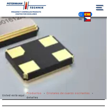
DE
EN
FR
ES
PL
IT
NL
HU
CS
Productos
Cristales de cuarzo oscilantes
Usted está aquí :
detalles