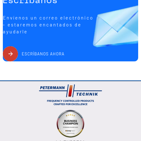
Escríbanos
Envíenos un correo electrónico
- estaremos encantados de
ayudarle
ESCRÍBANOS AHORA