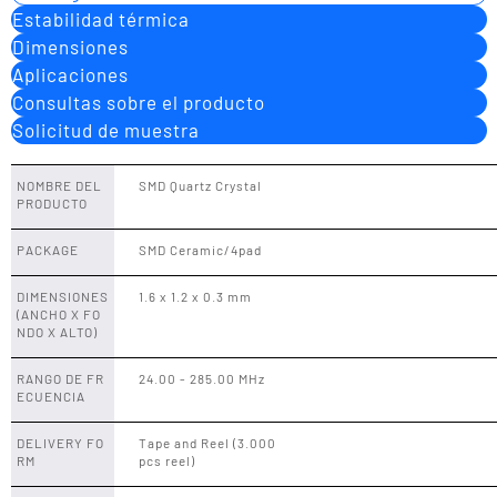
Estabilidad térmica
Dimensiones
Aplicaciones
Consultas sobre el producto
Solicitud de muestra
NOMBRE DEL
SMD Quartz Crystal
PRODUCTO
PACKAGE
SMD Ceramic/4pad
DIMENSIONES
1.6 x 1.2 x 0.3 mm
(ANCHO X FO
NDO X ALTO)
RANGO DE FR
24.00 - 285.00 MHz
ECUENCIA
DELIVERY FO
Tape and Reel (3.000
RM
pcs reel)