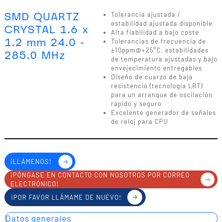
SMD QUARTZ
Tolerancia ajustada /
estabilidad ajustada disponible
CRYSTAL 1.6 x
Alta fiabilidad a bajo coste
1.2 mm 24.0 -
Tolerancias de frecuencia de
±10ppm@+25°C, estabilidades
285.0 MHz
de temperatura ajustadas y bajo
envejecimiento entregables
Diseño de cuarzo de baja
resistencia (tecnología LRT)
para un arranque de oscilación
rápido y seguro
Excelente generador de señales
de reloj para CPU
¡LLÁMENOS!
¡PÓNGASE EN CONTACTO CON NOSOTROS POR CORREO
ELECTRÓNICO!
¡POR FAVOR LLÁMAME DE NUEVO!
Datos generales