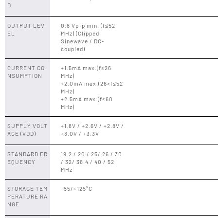
D
OUTPUT LEV
0.8 Vp-p min. (f≤52
EL
MHz) (Clipped
Sinewave / DC-
coupled)
CURRENT CO
+1.5mA max.(f≤26
NSUMPTION
MHz)
+2.0mA max.(26<f≤52
MHz)
+2.5mA max.(f≤60
MHz)
SUPPLY VOLT
+1.8V / +2.6V / +2.8V /
AGE (VDD)
+3.0V / +3.3V
STANDARD FR
19.2 / 20 / 25/ 26 / 30
EQUENCY
/ 32/ 38.4 / 40 / 52
MHz
STORAGE TEM
-55/+125°C
PERATURE RA
NGE