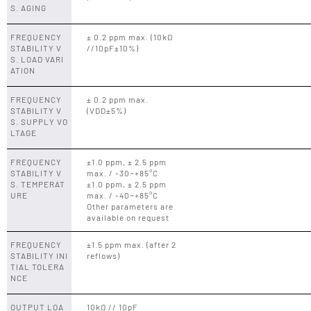
S. AGING
FREQUENCY
± 0.2 ppm max. (10kΩ
STABILITY V
//10pF±10%)
S. LOAD VARI
ATION
FREQUENCY
± 0.2 ppm max.
STABILITY V
(VDD±5%)
S. SUPPLY VO
LTAGE
FREQUENCY
±1.0 ppm, ± 2.5 ppm
STABILITY V
max. / -30~+85°C
S. TEMPERAT
±1.0 ppm, ± 2.5 ppm
URE
max. / -40~+85°C
Other parameters are
available on request
FREQUENCY
±1.5 ppm max. (after 2
STABILITY INI
reflows)
TIAL TOLERA
NCE
OUTPUT LOA
10kΩ // 10pF