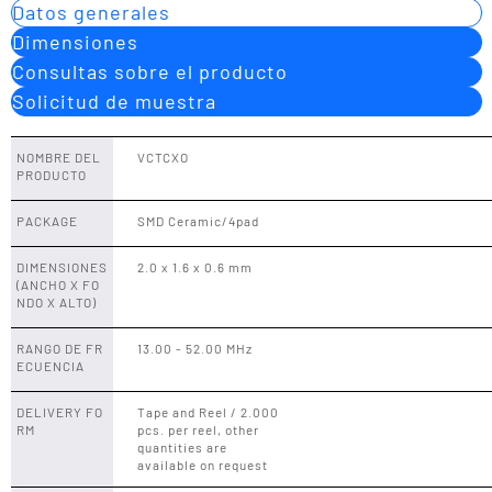
Datos generales
Dimensiones
Consultas sobre el producto
Solicitud de muestra
NOMBRE DEL
VCTCXO
PRODUCTO
PACKAGE
SMD Ceramic/4pad
DIMENSIONES
2.0 x 1.6 x 0.6 mm
(ANCHO X FO
NDO X ALTO)
RANGO DE FR
13.00 - 52.00 MHz
ECUENCIA
DELIVERY FO
Tape and Reel / 2.000
RM
pcs. per reel, other
quantities are
available on request