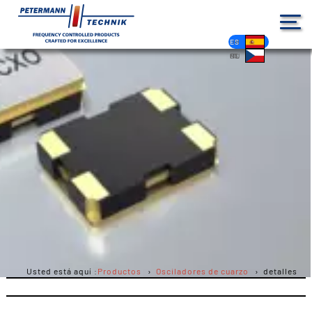
DE
EN
FR
ES
PL
IT
NL
HU
CS
Usted está aquí :
Productos
Osciladores de cuarzo
detalles