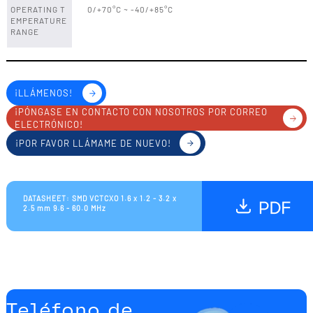
OPERATING T
0/+70°C ~ -40/+85°C
EMPERATURE
RANGE
¡LLÁMENOS!
¡PÓNGASE EN CONTACTO CON NOSOTROS POR CORREO
ELECTRÓNICO!
¡POR FAVOR LLÁMAME DE NUEVO!
DATASHEET: SMD VCTCXO 1.6 x 1.2 - 3.2 x
2.5 mm 9.6 - 60.0 MHz
Teléfono de