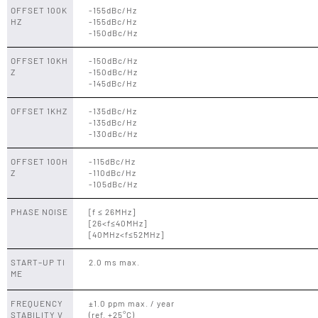
OFFSET 100K
-155dBc/Hz
HZ
-155dBc/Hz
-150dBc/Hz
OFFSET 10KH
-150dBc/Hz
Z
-150dBc/Hz
-145dBc/Hz
OFFSET 1KHZ
-135dBc/Hz
-135dBc/Hz
-130dBc/Hz
OFFSET 100H
-115dBc/Hz
Z
-110dBc/Hz
-105dBc/Hz
PHASE NOISE
[f ≤ 26MHz]
[26<f≤40MHz]
[40MHz<f≤52MHz]
START–UP TI
2.0 ms max.
ME
FREQUENCY
±1.0 ppm max. / year
STABILITY V
(ref. +25°C)