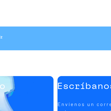
Hz
to
Escríbano
s
Envíenos un corr