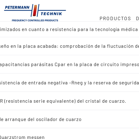
PRODUCTOS
timizados en cuanto a resistencia para la tecnología médic
mos
ock
o en MHz
iseño en la placa acabada: comprobación de la fluctuación 
ctos
cia · 32 768 kHz
onducta
apacitancias parásitas Cpar en la placa de circuito impres
r diseño de referencia
uministro
istencia de entrada negativa -Rneg y la reserva de segurida
r aplicación
 (resistencia serie equivalente) del cristal de cuarzo.
dad
ales de cuarzo oscilantes
de arranque del oscilador de cuarzo
ristales de cuarzo oscilantes
 Quarzstrom messen