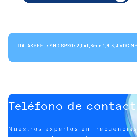
DATASHEET: SMD SPXO: 2.0x1.6mm 1.8-3.3 VDC M
Teléfono de contac
Nuestros expertos en frecuencia