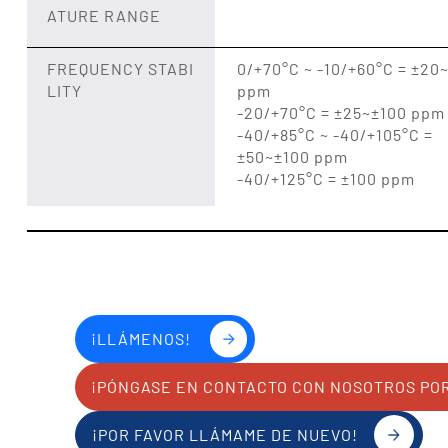
ATURE RANGE
FREQUENCY STABI
0/+70°C ~ -10/+60°C = ±20
LITY
ppm
-20/+70°C = ±25~±100 ppm
-40/+85°C ~ -40/+105°C =
±50~±100 ppm
-40/+125°C = ±100 ppm
¡LLÁMENOS!
¡PÓNGASE EN CONTACTO CON NOSOTROS PO
¡POR FAVOR LLÁMAME DE NUEVO!