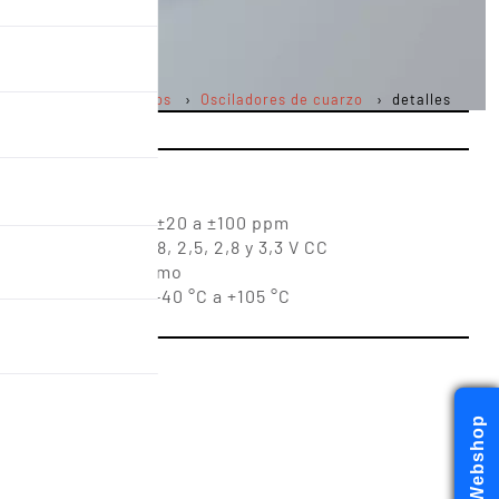
Productos
Osciladores de cuarzo
detalles
ed está aquí :
 de frecuencia de ±20 a ±100 ppm
limentación de 1,8, 2,5, 2,8 y 3,3 V CC
uación y bajo consumo
iva ampliado de -40 °C a +105 °C
Webshop