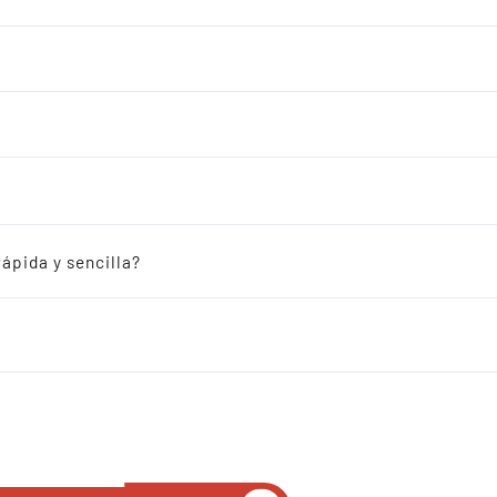
Ust
2.0 x 1.6
Alta fiabilidad a bajo coste
Amplio rango de estabilidad
Amplio rango de tensión de a
ápida y sencilla?
Alta estabilidad, baja fluct
Rango de temperatura operat