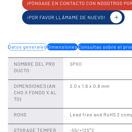
¡PÓNGASE EN CONTACTO CON NOSOTROS PO
¡POR FAVOR LLÁMAME DE NUEVO!
Datos generales
Dimensiones
Consultas sobre el pr
NOMBRE DEL PRO
SPXO
DUCTO
DIMENSIONES (AN
2.0 x 1.6 x 0.8 mm
CHO X FONDO X AL
TO)
ROHS
Lead free and RoHS 2 comp
STORAGE TEMPER
-55/+125°C