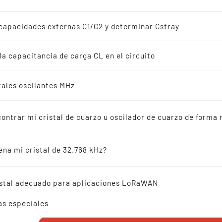
adores de cuarzo
s
capacidades externas C1/C2 y determinar Cstray
iones de 32.768 kHz
 la capacitancia de carga CL en el circuito
s
stales oscilantes MHz
SMD SPXO OSCILLATOR 
ás vendidos
mm 0.4-80.0 MHz
ntrar mi cristal de cuarzo u oscilador de cuarzo de forma r
adores cerámicos
ena mi cristal de 32.768 kHz?
encia cruzada
ristal adecuado para aplicaciones LoRaWAN
¡LLÁMENOS!
as especiales