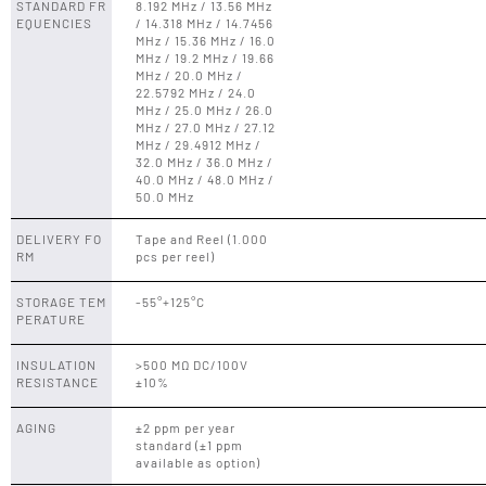
STANDARD FR
8.192 MHz / 13.56 MHz
EQUENCIES
/ 14.318 MHz / 14.7456
MHz / 15.36 MHz / 16.0
MHz / 19.2 MHz / 19.66
MHz / 20.0 MHz /
22.5792 MHz / 24.0
MHz / 25.0 MHz / 26.0
MHz / 27.0 MHz / 27.12
MHz / 29.4912 MHz /
32.0 MHz / 36.0 MHz /
40.0 MHz / 48.0 MHz /
50.0 MHz
DELIVERY FO
Tape and Reel (1.000
RM
pcs per reel)
STORAGE TEM
-55°+125°C
PERATURE
INSULATION
>500 MΩ DC/100V
RESISTANCE
±10%
AGING
±2 ppm per year
standard (±1 ppm
available as option)