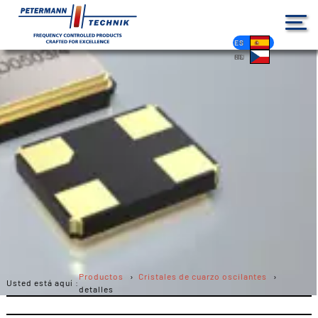
DE
EN
FR
ES
PL
IT
NL
HU
CS
Productos
Cristales de cuarzo oscilantes
Usted está aquí :
detalles