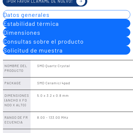
¡POR FAVOR LLÁMAME DE NUEVO!
Datos generales
Estabilidad térmica
Dimensiones
Consultas sobre el producto
Solicitud de muestra
NOMBRE DEL
SMD Quartz Crystal
PRODUCTO
PACKAGE
SMD Ceramic/4pad
DIMENSIONES
5.0 x 3.2 x 0.8 mm
(ANCHO X FO
NDO X ALTO)
RANGO DE FR
8.00 - 133.00 MHz
ECUENCIA