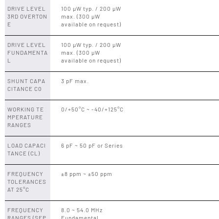
DRIVE LEVEL
100 μW typ. / 200 μW
3RD OVERTON
max. (300 μW
E
available on request)
DRIVE LEVEL
100 μW typ. / 200 μW
FUNDAMENTA
max. (300 μW
L
available on request)
SHUNT CAPA
3 pF max.
CITANCE C0
WORKING TE
0/+50°C ~ -40/+125°C
MPERATURE
RANGES
LOAD CAPACI
6 pF ~ 50 pF or Series
TANCE (CL)
FREQUENCY
±8 ppm ~ ±50 ppm
TOLERANCES
AT 25°C
FREQUENCY
8.0 ~ 54.0 MHz
RANGES (SEP
Fundamental