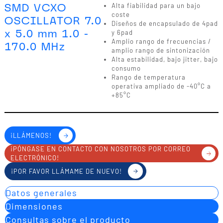
SMD VCXO
Alta fiabilidad para un bajo
coste
OSCILLATOR 7.0
Diseños de encapsulado de 4pad
x 5.0 mm 1.0 -
y 6pad
Amplio rango de frecuencias /
170.0 MHz
amplio rango de sintonización
Alta estabilidad, bajo jitter, bajo
consumo
Rango de temperatura
operativa ampliado de -40°C a
+85°C
¡LLÁMENOS!
¡PÓNGASE EN CONTACTO CON NOSOTROS POR CORREO
ELECTRÓNICO!
¡POR FAVOR LLÁMAME DE NUEVO!
Datos generales
Dimensiones
Consultas sobre el producto