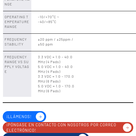
NGE
OPERATING T
-10/+70°C ~
EMPERATURE
-40/+85°C
RANGE
FREQUENCY
±20 ppm / ±25ppm /
STABILITY
±50 ppm
FREQUENCY
3.3 VDC = 1.0 - 40.0
RANGE VS SU
MHz (4 Pads)
PPLY VOLTAG
5.0 VDC = 1.0 - 40.0
E
MHz (4 Pads)
3.3 VDC = 1.0 - 170.0
MHz (6 Pads)
5.0 VDC = 1.0 - 170.0
MHz (6 Pads)
¡LLÁMENOS!
¡PÓNGASE EN CONTACTO CON NOSOTROS POR CORREO
ELECTRÓNICO!