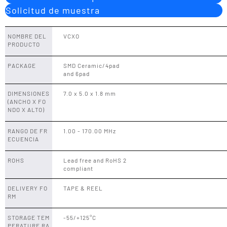
Solicitud de muestra
NOMBRE DEL
VCXO
PRODUCTO
PACKAGE
SMD Ceramic/4pad
and 6pad
DIMENSIONES
7.0 x 5.0 x 1.8 mm
(ANCHO X FO
NDO X ALTO)
RANGO DE FR
1.00 - 170.00 MHz
ECUENCIA
ROHS
Lead free and RoHS 2
compliant
DELIVERY FO
TAPE & REEL
RM
STORAGE TEM
-55/+125°C
PERATURE RA