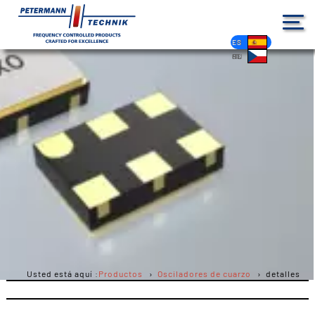
DE
EN
FR
ES
PL
IT
NL
HU
CS
Usted está aquí :
Productos
Osciladores de cuarzo
detalles