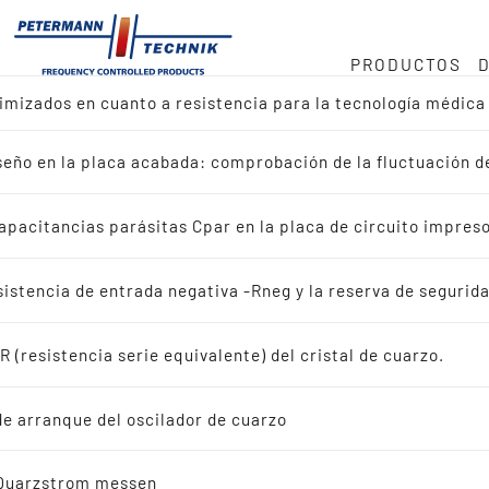
PRODUCTOS
timizados en cuanto a resistencia para la tecnología médic
mos
ock
o en MHz
iseño en la placa acabada: comprobación de la fluctuación 
ctos
cia · 32 768 kHz
onducta
apacitancias parásitas Cpar en la placa de circuito impres
r diseño de referencia
uministro
istencia de entrada negativa -Rneg y la reserva de segurida
r aplicación
 (resistencia serie equivalente) del cristal de cuarzo.
dad
ales de cuarzo oscilantes
de arranque del oscilador de cuarzo
ristales de cuarzo oscilantes
 Quarzstrom messen