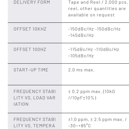
DELIVERY FORM
Tape and Reel / 2.000 pcs.
reel, other quantities are
available on request
OFFSET 10KHZ
-150dBc/Hz -150dBc/Hz
-145dBc/Hz
OFFSET 100HZ
-115dBc/Hz -110dBc/Hz
-105dBc/Hz
START–UP TIME
2.0 ms max.
FREQUENCY STABI
± 0.2 ppm max. (10kΩ
LITY VS. LOAD VAR
//10pF±10%)
IATION
FREQUENCY STABI
±1.0 ppm, ± 2.5 ppm max. /
LITY VS. TEMPERA
-30~+85°C