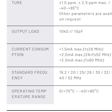
TURE
±1.0 ppm, ± 2.5 ppm max. /
-40~+85°C
Other parameters are avai
on request
OUTPUT LOAD
10kΩ // 10pF
CURRENT CONSUM
+1.5mA max.(f≤26 MHz)
PTION
+2.0mA max.(26<f≤52 MHz)
+2.5mA max.(f≤60 MHz)
STANDARD FREQU
19.2 / 20 / 25/ 26 / 30 / 32/ 
ENCY
40 / 52 MHz
OPERATING TEMP
0/+70°C ~ -40/+85°C
ERATURE RANGE