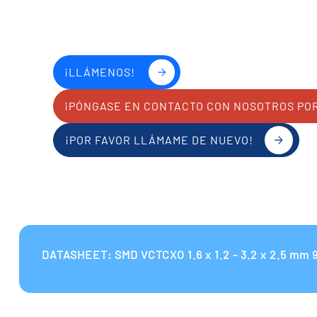
¡LLÁMENOS!
¡PÓNGASE EN CONTACTO CON NOSOTROS PO
¡POR FAVOR LLÁMAME DE NUEVO!
DATASHEET: SMD VCTCXO 1.6 x 1.2 - 3.2 x 2.5 mm 9