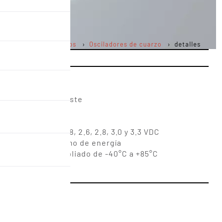
Productos
Osciladores de cuarzo
detalles
ed está aquí :
CTCXOs de bajo coste
9,6 ~ 52,0 MHz
ón
imentación de 1..8, 2.6, 2.8, 3.0 y 3.3 VDC
uación, bajo consumo de energía
ncionamiento ampliado de -40°C a +85°C