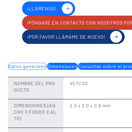
¡LLÁMENOS!
¡PÓNGASE EN CONTACTO CON NOSOTROS PO
¡POR FAVOR LLÁMAME DE NUEVO!
Datos generales
Dimensiones
Consultas sobre el pr
NOMBRE DEL PRO
VCTCXO
DUCTO
DIMENSIONES (AN
2.5 x 2.0 x 0.8 mm
CHO X FONDO X AL
TO)