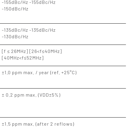
-155dBc/Hz -155dBc/Hz
-150dBc/Hz
-135dBc/Hz -135dBc/Hz
-130dBc/Hz
[f ≤ 26MHz] [26<f≤40MHz]
[40MHz<f≤52MHz]
±1.0 ppm max. / year (ref. +25°C)
± 0.2 ppm max. (VDD±5%)
±1.5 ppm max. (after 2 reflows)