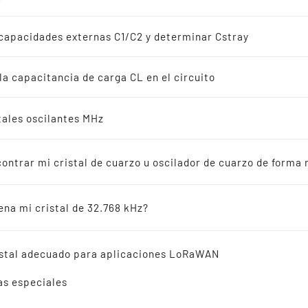
adores de cuarzo
s
capacidades externas C1/C2 y determinar Cstray
iones de 32.768 kHz
 la capacitancia de carga CL en el circuito
s
stales oscilantes MHz
SMD VCTCXO OSCILLAT
ás vendidos
2.0 mm 9.6 - 52.0 MHz
ntrar mi cristal de cuarzo u oscilador de cuarzo de forma r
adores cerámicos
ena mi cristal de 32.768 kHz?
Rango de frecuencia amplio de 9,6 ~ 52,0 MHz
encia cruzada
ristal adecuado para aplicaciones LoRaWAN
as especiales