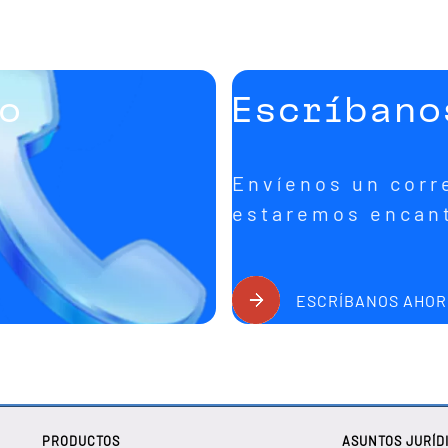
to
Escríbano
s
Envíenos un corr
estaremos encant
ESCRÍBANOS AHO
PRODUCTOS
ASUNTOS JURÍD