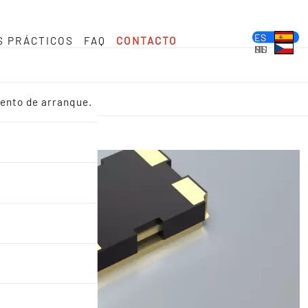
DE
EN
FR
ES
S PRÁCTICOS
FAQ
CONTACTO
PL
IT
NL
HU
CS
iento de arranque.