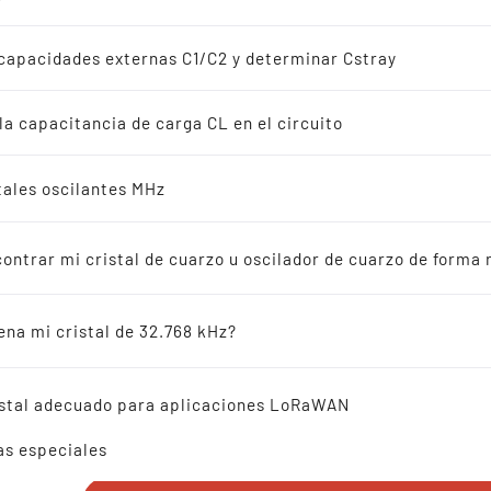
adores de cuarzo
s
capacidades externas C1/C2 y determinar Cstray
iones de 32.768 kHz
 la capacitancia de carga CL en el circuito
s
stales oscilantes MHz
SMD SPXO OSCILLATOR 
ás vendidos
mm 0.2-167.0 MHz
ntrar mi cristal de cuarzo u oscilador de cuarzo de forma r
adores cerámicos
ena mi cristal de 32.768 kHz?
encia cruzada
ristal adecuado para aplicaciones LoRaWAN
¡LLÁMENOS!
as especiales