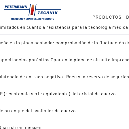
PRODUCTOS
timizados en cuanto a resistencia para la tecnología médic
mos
ock
o en MHz
iseño en la placa acabada: comprobación de la fluctuación 
ctos
cia · 32 768 kHz
onducta
apacitancias parásitas Cpar en la placa de circuito impres
r diseño de referencia
uministro
istencia de entrada negativa -Rneg y la reserva de segurida
r aplicación
 (resistencia serie equivalente) del cristal de cuarzo.
dad
ales de cuarzo oscilantes
de arranque del oscilador de cuarzo
ristales de cuarzo oscilantes
 Quarzstrom messen