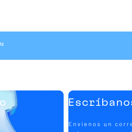
Hz
to
Escríbano
s
Envíenos un corr