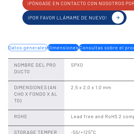
¡PÓNGASE EN CONTACTO CON NOSOTROS PO
¡POR FAVOR LLÁMAME DE NUEVO!
Datos generales
Dimensiones
Consultas sobre el pr
NOMBRE DEL PRO
SPXO
DUCTO
DIMENSIONES (AN
2.5 x 2.0 x 1.0 mm
CHO X FONDO X AL
TO)
ROHS
Lead free and RoHS 2 comp
STORAGE TEMPER
-55/+125°C