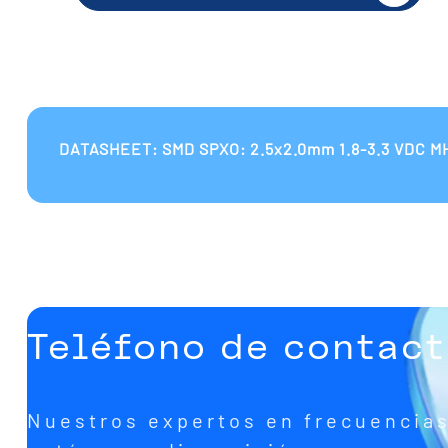
DATASHEET: SMD SPXO: 2.5x2.0mm 1.8-3.3 VDC M
Teléfono de contac
Nuestros expertos en frecuencia