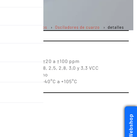
Productos
Osciladores de cuarzo
detalles
ed está aquí :
 de frecuencia de ±20 a ±100 ppm
imentación de 1,8, 2,5, 2,8, 3,0 y 3,3 VCC
uación, bajo consumo
tiva ampliado de -40°C a +105°C
Webshop