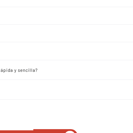
Ust
2.5 x 2.0
Alta fiabilidad a bajo coste
Amplio rango de estabilidad
Amplio rango de tensión de al
ápida y sencilla?
Alta estabilidad, baja fluct
Rango de temperatura opera