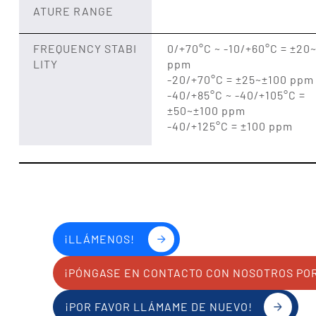
ATURE RANGE
FREQUENCY STABI
0/+70°C ~ -10/+60°C = ±20
LITY
ppm
-20/+70°C = ±25~±100 ppm
-40/+85°C ~ -40/+105°C =
±50~±100 ppm
-40/+125°C = ±100 ppm
¡LLÁMENOS!
¡PÓNGASE EN CONTACTO CON NOSOTROS PO
¡POR FAVOR LLÁMAME DE NUEVO!