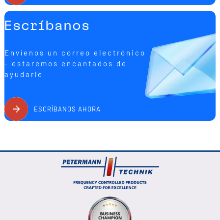
Escríbanos
Envíenos un correo electrónico
- estaremos encantados de
ayudarle
ESCRÍBANOS AHORA