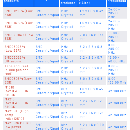
producto
Frecuencia
producto
x Alto)
24.00 -
SMD01210/4 (Low
SMD
MHz
1.2 x 1.0 x 0.32
285.00
ESR)
Ceramic/4pad
Crystal
mm
MHz
24.00 -
SMD01612/4 (Low
SMD
MHz
1.6 x 1.2 x 0.3
285.00
ESR)
Ceramic/4pad
Crystal
mm
MHz
16.00 -
SMD02016/4 (Low
SMD
MHz
2.0 x 1.6 x 0.45
285.00
ESR)
Ceramic/4pad
Crystal
mm
MHz
8.00 -
SMD03025/4
SMD
MHz
3.2 x 2.5 x 0.8
285.00
(Low ESR)
Ceramic/4pad
Crystal
mm
MHz
SMD03025/4
SMD
MHz
3.2 x 2.5 x 0.7
12.00 -
Ultrasonic
Ceramic/4pad
Crystal
mm
40.00 MHz
Tape and Reel
8.00 -
SMD
MHz
3.2 x 2.5 x 0.8
(3.000 pcs per
285.00
Ceramic/4pad
Crystal
mm
reel)
MHz
SMD0503/4 (Low
SMD
MHz
5.0 x 3.2 x 0.8
8.00 -
ESR)
Ceramic/4pad
Crystal
mm
133.00 MHz
M1610
SMD
kHz
1.6 x 1.0 x 0.45
(AVAILABLE IN
32.768 kHz
Ceramic/2pad
Crystal
mm
STOCK)
M3215
SMD
kHz
3.2 x 1.5 x 0.75
(AVAILABLE IN
32.768 kHz
Ceramic/2pad
Crystal
mm
STOCK)
M3215HT (High
SMD
kHz
3.2 x 1.5 x 0.75
Temp.
32.768 kHz
Ceramic/2pad
Crystal
mm
-40/+125°C)
M3215RR (50 kΩ -
SMD
kHz
3.2 x 1.5 x 0.90
low power
32.768 kHz
Ceramic/2pad
Crystal
mm