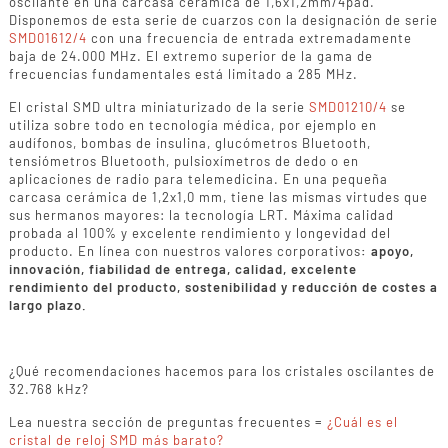
oscilante en una carcasa cerámica de 1,6x1,2mm/4pad.
Disponemos de esta serie de cuarzos con la designación de serie
SMD01612/4
con una frecuencia de entrada extremadamente
baja de 24.000 MHz. El extremo superior de la gama de
frecuencias fundamentales está limitado a 285 MHz.
El cristal SMD ultra miniaturizado de la serie
SMD01210/4
se
utiliza sobre todo en tecnología médica, por ejemplo en
audífonos, bombas de insulina, glucómetros Bluetooth,
tensiómetros Bluetooth, pulsioxímetros de dedo o en
aplicaciones de radio para telemedicina. En una pequeña
carcasa cerámica de 1,2x1,0 mm, tiene las mismas virtudes que
sus hermanos mayores: la tecnología LRT. Máxima calidad
probada al 100% y excelente rendimiento y longevidad del
producto. En línea con nuestros valores corporativos
: apoyo,
innovación, fiabilidad de entrega, calidad, excelente
rendimiento del producto, sostenibilidad y reducción de costes a
largo plazo.
¿Qué recomendaciones hacemos para los cristales oscilantes de
32.768 kHz?
Lea nuestra sección de preguntas frecuentes =
¿Cuál es el
cristal de reloj SMD más barato?