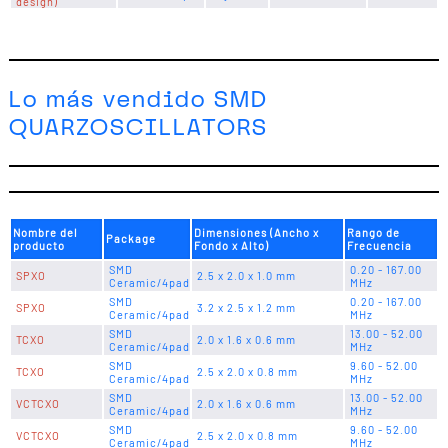
design)
Lo más vendido SMD
QUARZOSCILLATORS
Nombre del
Dimensiones (Ancho x
Rango de
Package
producto
Fondo x Alto)
Frecuencia
SMD
0.20 - 167.00
SPXO
2.5 x 2.0 x 1.0 mm
Ceramic/4pad
MHz
SMD
0.20 - 167.00
SPXO
3.2 x 2.5 x 1.2 mm
Ceramic/4pad
MHz
SMD
13.00 - 52.00
TCXO
2.0 x 1.6 x 0.6 mm
Ceramic/4pad
MHz
SMD
9.60 - 52.00
TCXO
2.5 x 2.0 x 0.8 mm
Ceramic/4pad
MHz
SMD
13.00 - 52.00
VCTCXO
2.0 x 1.6 x 0.6 mm
Ceramic/4pad
MHz
SMD
9.60 - 52.00
VCTCXO
2.5 x 2.0 x 0.8 mm
Ceramic/4pad
MHz