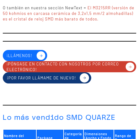
O también en nuestra sección NewText =
El M3215RR (versión de
50 kohmios en carcasa cerámica de 3,2x1,5 mm/2 almohadillas)
es el cristal de reloj SMD más barato de todos.
¡LLÁMENOS!
¡PÓNGASE EN CONTACTO CON NOSOTROS POR CORREO
ELECTRÓNICO!
¡POR FAVOR LLÁMAME DE NUEVO!
Lo más vendido SMD QUARZE
Categoría
Dimensiones
Nombre del
Rango de
Package
de
(Ancho x Fondo